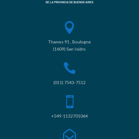

Thames 91 , Boulogne
(1609) San Isidro

(011) 7543-7512

+549-1132701064
