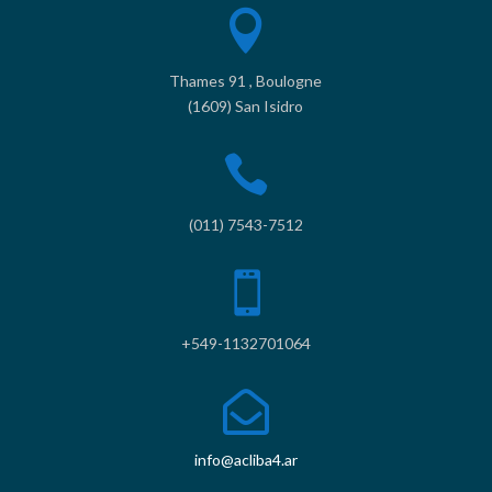

Thames 91 , Boulogne
(1609) San Isidro

(011) 7543-7512

+549-1132701064

info@acliba4.ar